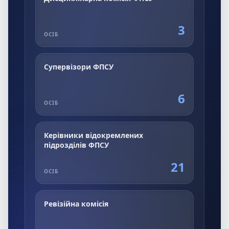
3
ОСІБ
Супервізори ФПСУ
6
ОСІБ
Керівники відокремлених
підрозділів ФПСУ
21
ОСІБ
Ревізійна комісія