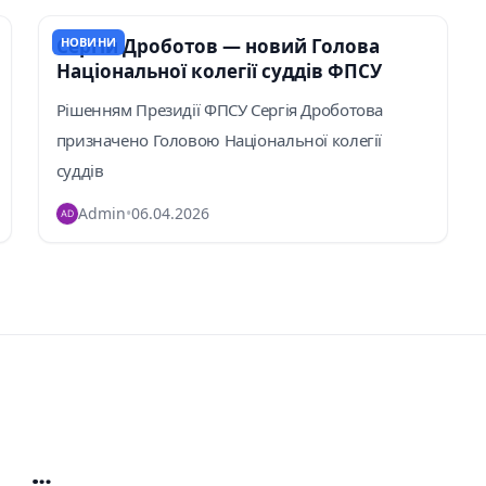
Сергій Дроботов — новий Голова
НОВИНИ
Національної колегії суддів ФПСУ
Рішенням Президії ФПСУ Сергія Дроботова
призначено Головою Національної колегії
суддів
Admin
•
06.04.2026