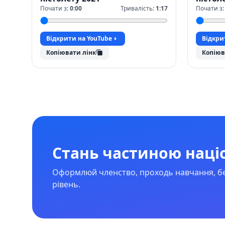
Почати з:
0:00
Тривалість:
1:17
Почати з
Відкрити на YouTube
Відкри
Копіювати лінк
Копіюв
Стань частиною наці
Оформлюй членство, проходь навчання, бер
рівень.