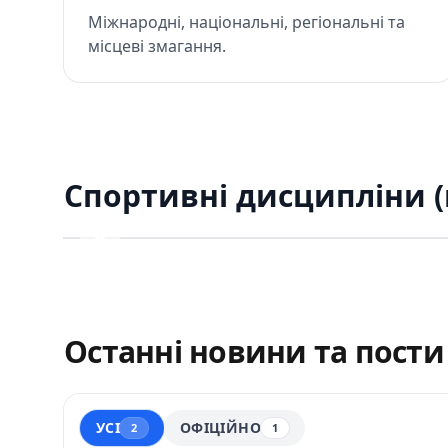
Міжнародні, національні, регіональні та
місцеві змагання.
ПРОГРАМА
ПРОГРА
ПРАКТИЧНА
СТРІ
Спортивні дисципліни 
СТРІЛЬБА
БАГА
Previous
Next
Останні новини та пости
УСІ
ОФІЦІЙНО
2
1