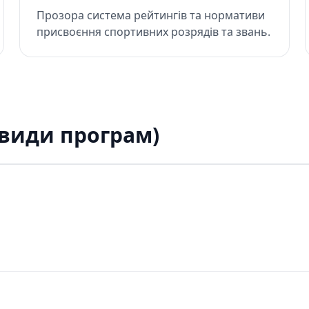
Прозора система рейтингів та нормативи
присвоєння спортивних розрядів та звань.
МА
ПРОГРАМА
ЛЕЦЬКЕ
ДИНАМІЧНЕ
(види програм)
ТОБОРСТВО
СТРІЛЕЦЬКЕ
БАГАТОБОРСТВО