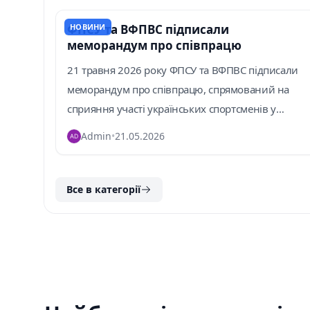
ФПСУ та ВФПВС підписали
НОВИНИ
меморандум про співпрацю
21 травня 2026 року ФПСУ та ВФПВС підписали
меморандум про співпрацю, спрямований на
сприяння участі українських спортсменів у
міжнародних змаганнях IPSC, а так...
Admin
•
21.05.2026
Все в категорії