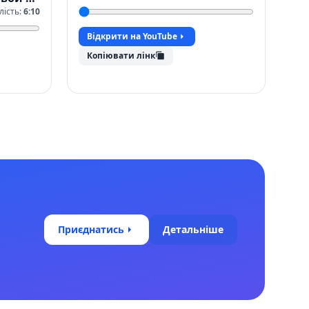
лість:
6:10
Відкрити на YouTube
Копіювати лінк
Приєднатись
Детальніше