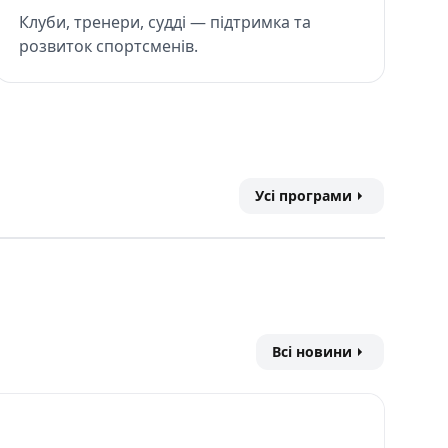
Клуби, тренери, судді — підтримка та
розвиток спортсменів.
ПРОГРАМА
ПРОГ
ШВИДКІСНА
ПР
Усі програми
ПРАКТИЧНА
ПРА
СТРІЛЬБА
СТР
Всі новини