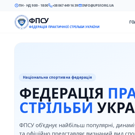
ПН - НД 9:00 - 18:00
+38 067 449 16 39
INFO@UPSF.ORG.UA
ФПСУ
ГО
ФЕДЕРАЦІЯ ПРАКТИЧНОЇ СТРІЛЬБИ УКРАЇНИ
Національна спортивна федерація
ФЕДЕРАЦІЯ
ПР
СТРІЛЬБИ
УКРА
ФПСУ об’єднує найбільш популярні, динамі
та офіційно представляє визнаний вид спор