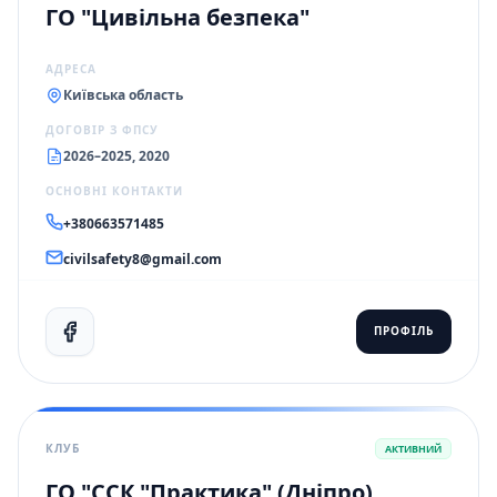
ГО "Цивільна безпека"
АДРЕСА
Київська область
ДОГОВІР З ФПСУ
2026–2025, 2020
ОСНОВНІ КОНТАКТИ
+380663571485
civilsafety8@gmail.com
ПРОФІЛЬ
КЛУБ
АКТИВНИЙ
ГО "ССК "Практика" (Дніпро)