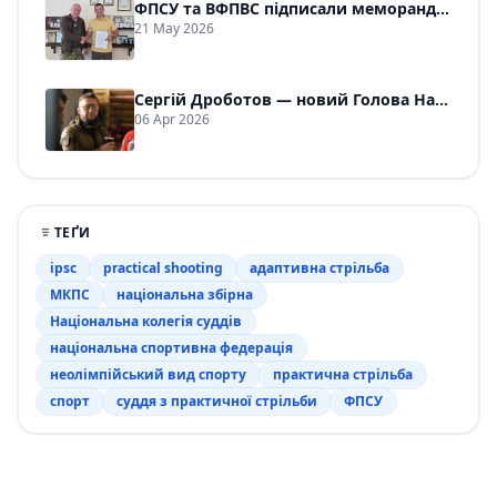
ФПСУ та ВФПВС підписали меморандум про співпрацю
21 May 2026
Сергій Дроботов — новий Голова Національної колегії суддів ФПСУ
06 Apr 2026
ТЕҐИ
ipsc
practical shooting
адаптивна стрільба
МКПС
національна збірна
Національна колегія суддів
національна спортивна федерація
неолімпійський вид спорту
практична стрільба
спорт
суддя з практичної стрільби
ФПСУ