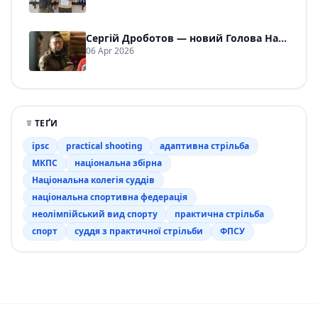
Сергій Дроботов — новий Голова Національної колегії суддів ФПСУ
06 Apr 2026
ТЕҐИ
ipsc
practical shooting
адаптивна стрільба
МКПС
національна збірна
Національна колегія суддів
національна спортивна федерація
неолімпійський вид спорту
практична стрільба
спорт
суддя з практичної стрільби
ФПСУ